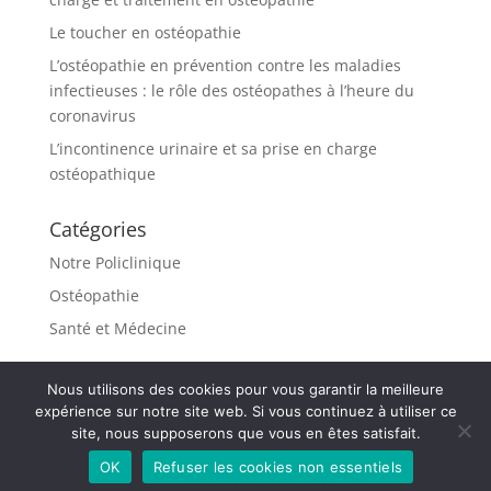
Le toucher en ostéopathie
L’ostéopathie en prévention contre les maladies
infectieuses : le rôle des ostéopathes à l’heure du
coronavirus
L’incontinence urinaire et sa prise en charge
ostéopathique
Catégories
Notre Policlinique
Ostéopathie
Santé et Médecine
Nous utilisons des cookies pour vous garantir la meilleure
expérience sur notre site web. Si vous continuez à utiliser ce
site, nous supposerons que vous en êtes satisfait.
OK
Refuser les cookies non essentiels
Propulsé par
WordPress
et hébergé par
Infomaniak