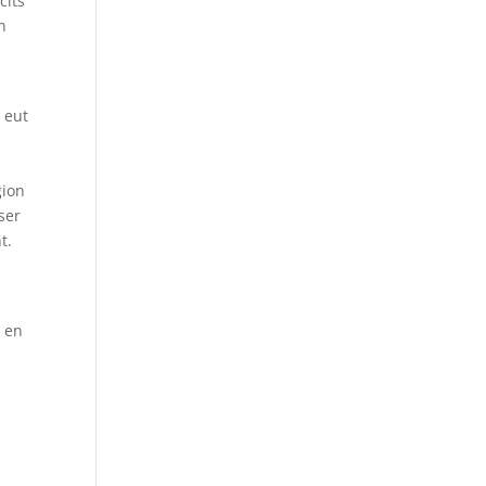
cits
n
 eut
gion
ser
t.
s
, en