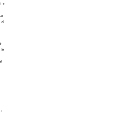
tre
par
 et
e
 le
et
r
,
ou