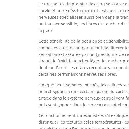
Le toucher est le premier des cinq sens à se 
survie et notre développement, est aussi notre
nerveuses spécialisées aussi bien dans la trans
un toucher sensible, les fibres du toucher diss
la peur.
Cette sensibilité de la peau appelée sensibili
connectés au cerveau par autant de différentes
sensation est assurée par un type donné de réc
chaud, le froid, le toucher léger, le toucher 
douleur. Parmi ces divers récepteurs, on peut c
certaines terminaisons nerveuses libres.
Lorsque nous sommes touchés, les cellules sen
neurologiques à une certaine partie du cortex c
entrée dans le système nerveux central vont fa
puis vont gagner dans le cerveau essentielleme
Ce fonctionnement « mécaniste », s’il expliqu
distinguer les textures et les températures), 
anxiolytique que l’on apprécie quotidiennemen