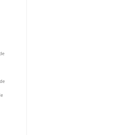
 de
 de
de