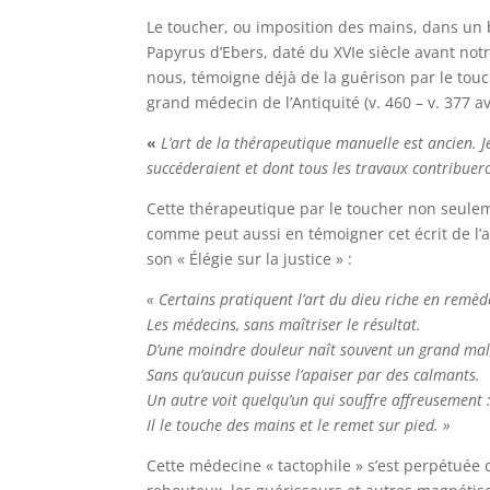
Le toucher, ou imposition des mains, dans un b
Papyrus d’Ebers, daté du XVIe siècle avant notr
nous, témoigne déjà de la guérison par le tou
grand médecin de l’Antiquité (v. 460 – v. 377 av. 
«
L’art de la thérapeutique manuelle est ancien.
J
succéderaient
et dont tous les travaux contribuer
Cette thérapeutique par le toucher non seuleme
comme peut aussi en témoigner cet écrit de l’at
son « Élégie sur la justice » :
« Certains pratiquent l’art du dieu riche en remèd
Les médecins, sans maîtriser le résultat.
D’une moindre douleur naît souvent un grand mal
Sans qu’aucun puisse l’apaiser par des calmants.
Un autre voit quelqu’un qui souffre affreusement 
Il le touche des mains et le remet sur pied. »
Cette médecine « tactophile » s’est perpétuée d