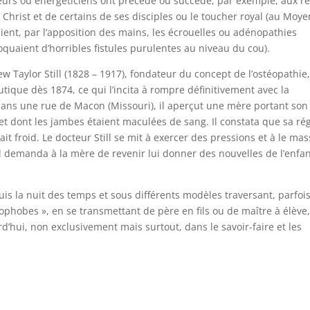
eurs ou énergéticiens ont précédé ou succédé, par exemple, aux ré
Christ et de certains de ses disciples ou le toucher royal (au Moye
aient, par l’apposition des mains, les écrouelles ou adénopathies
quaient d’horribles fistules purulentes au niveau du cou).
 Taylor Still (1828 – 1917), fondateur du concept de l’ostéopathie,
tique dès 1874, ce qui l’incita à rompre définitivement avec la
ans une rue de Macon (Missouri), il aperçut une mère portant son
et dont les jambes étaient maculées de sang. Il constata que sa ré
it froid. Le docteur Still se mit à exercer des pressions et à le mas
il demanda à la mère de revenir lui donner des nouvelles de l’enfan
uis la nuit des temps et sous différents modèles traversant, parfoi
tophobes », en se transmettant de père en fils ou de maître à élève
d’hui, non exclusivement mais surtout, dans le savoir-faire et les