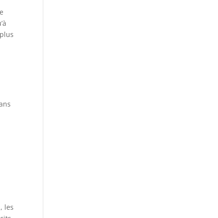
re
u’à
 plus
dans
, les