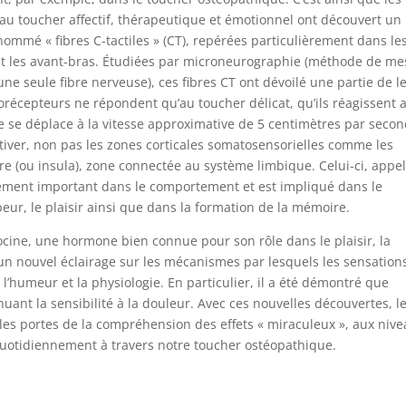
au toucher affectif, thérapeutique et émotionnel ont découvert un
nommé « fibres C-tactiles » (CT), repérées particulièrement dans le
et les avant-bras. Étudiées par microneurographie (méthode de m
’une seule fibre nerveuse), ces fibres CT ont dévoilé une partie de l
orécepteurs ne répondent qu’au toucher délicat, qu’ils réagissent 
e se déplace à la vitesse approximative de 5 centimètres par seco
activer, non pas les zones corticales somatosensorielles comme les
ire (ou insula), zone connectée au système limbique. Celui-ci, appe
mement important dans le comportement et est impliqué dans le
eur, le plaisir ainsi que dans la formation de la mémoire.
tocine, une hormone bien connue pour son rôle dans le plaisir, la
e un nouvel éclairage sur les mécanismes par lesquels les sensation
 l’humeur et la physiologie. En particulier, il a été démontré que
nuant la sensibilité à la douleur. Avec ces nouvelles découvertes, l
es portes de la compréhension des effets « miraculeux », aux niv
uotidiennement à travers notre toucher ostéopathique.