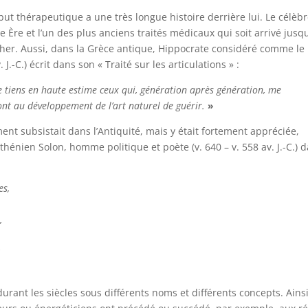
ut thérapeutique a une très longue histoire derrière lui. Le célèb
e Ère et l’un des plus anciens traités médicaux qui soit arrivé jusq
cher. Aussi, dans la Grèce antique, Hippocrate considéré comme le
J.-C.) écrit dans son « Traité sur les articulations » :
e tiens en haute estime ceux qui,
génération après génération, me
ont
au développement de l’art naturel de guérir.
»
nt subsistait dans l’Antiquité, mais y était fortement appréciée,
hénien Solon, homme politique et poète (v. 640 – v. 558 av. J.-C.) 
es,
,
:
urant les siècles sous différents noms et différents concepts. Ainsi