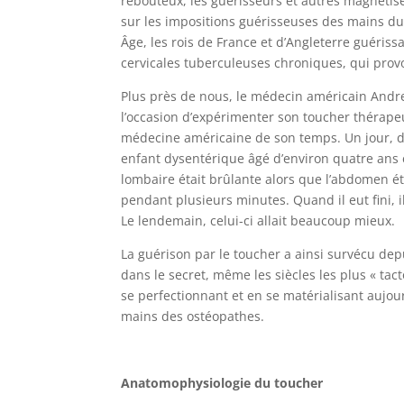
rebouteux, les guérisseurs et autres magnétis
sur les impositions guérisseuses des mains du 
Âge, les rois de France et d’Angleterre guériss
cervicales tuberculeuses chroniques, qui provo
Plus près de nous, le médecin américain Andrew
l’occasion d’expérimenter son toucher thérapeu
médecine américaine de son temps. Un jour, d
enfant dysentérique âgé d’environ quatre ans 
lombaire était brûlante alors que l’abdomen éta
pendant plusieurs minutes. Quand il eut fini, 
Le lendemain, celui-ci allait beaucoup mieux.
La guérison par le toucher a ainsi survécu dep
dans le secret, même les siècles les plus « tac
se perfectionnant et en se matérialisant aujour
mains des ostéopathes.
Anatomophysiologie du toucher