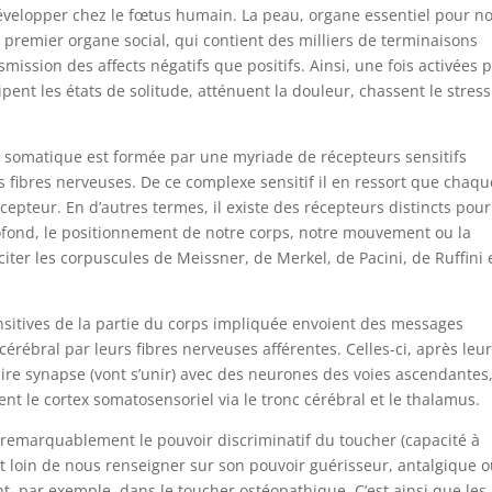
développer chez le fœtus humain. La peau, organe essentiel pour no
 premier organe social, qui contient des milliers de terminaisons
mission des affects négatifs que positifs. Ainsi, une fois activées 
ipent les états de solitude, atténuent la douleur, chassent le stress
té somatique est formée par une myriade de récepteurs sensitifs
 fibres nerveuses. De ce complexe sensitif il en ressort que chaqu
epteur. En d’autres termes, il existe des récepteurs distincts pour
profond, le positionnement de notre corps, notre mouvement ou la
iter les corpuscules de Meissner, de Merkel, de Pacini, de Ruffini 
sitives de la partie du corps impliquée envoient des messages
érébral par leurs fibres nerveuses afférentes. Celles-ci, après leu
ire synapse (vont s’unir) avec des neurones des voies ascendantes
nt le cortex somatosensoriel via le tronc cérébral et le thalamus.
e remarquablement le pouvoir discriminatif du toucher (capacité à
est loin de nous renseigner sur son pouvoir guérisseur, antalgique 
t, par exemple, dans le toucher ostéopathique. C’est ainsi que les